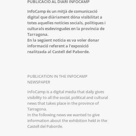
PUBLICACIÓ AL DIARI
INFOCAMP
InfoCamp
és un mitjà de comunicació
digital que diàriament dóna
visibilitat a
totes aquelles notícies socials, polítiques i
culturals esdevingudes en la província de
Tarragona.
En la següent notícia es va voler donar
informació referent a l’exposició
realitzada al Castell del Paborde.
PUBLICATION IN THE INFOCAMP
NEWSPAPER
InfoCamp is a digital media that daily gives
visibility to all the social, political and cultural
news that takes place in the province of
Tarragona.
In the following news we wanted to give
information about the exhibition held in the
Castell del Paborde.