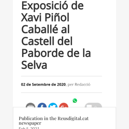
Publication in the Reusdigital.cat
newspaper
Feb 5, 2021